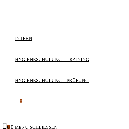
Zum
Inhalt
springen
INTERN
HYGIENESCHULUNG – TRAINING
HYGIENESCHULUNG – PRÜFUNG
0
0
MENÜ
SCHLIESSEN