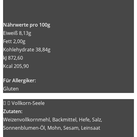
Nährwerte pro 100g
Eiweiß 8,13g
Fett 2,00g
Kohlehydrate 38,84g
kJ 872,60
Kcal 205,90
Für Allergiker:
Gluten
Vollkorn-Seele
Zutaten:
Weizenvollkornmehl, Backmittel, Hefe, Salz,
Sonnenblumen-Öl, Mohn, Sesam, Leinsaat