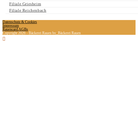
Filiale Griesheim
Filiale Reichenbach
Datenschutz & Cookies
Impressum
Rauencard AGBs
Copyright 2026 - Bäckerei Rauen by_Bäckerei Rauen