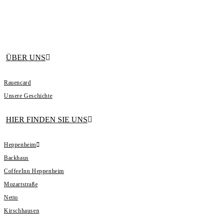
Zum
Inhalt
springen
ÜBER UNS
Rauencard
Unsere Geschichte
HIER FINDEN SIE UNS
Heppenheim
Backhaus
CoffeeInn Heppenheim
Mozartstraße
Netto
Kirschhausen