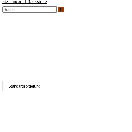
Stellenportal Backstube
Hafermehl
Start
>
Produkte
>
Hafermehl