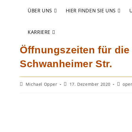
Zum
Inhalt
ÜBER UNS
HIER FINDEN SIE UNS
Blog
springen
KARRIERE
Öffnungszeiten für die
Schwanheimer Str.
Beitrags-
Beitrag
Beitrag
Michael Opper
17. Dezember 2020
ope
Autor:
veröffentlicht:
Kategor
Die Öffnungszeiten für die gesetzlichen Feiertage:
Karfreitag: 07:00 – 11:00 Uhr
Ostersonntag: 07:00 – 16:30 Uhr