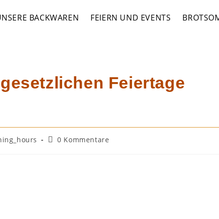
UNSERE BACKWAREN
FEIERN UND EVENTS
BROTSOM
>
opening_hours
>
Öff
 gesetzlichen Feiertage
s-
Beitrags-
ning_hours
0 Kommentare
ie:
Kommentare: