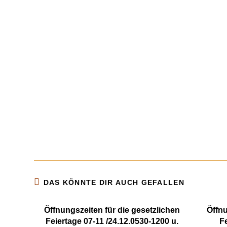
Ostermontag: 07:00 – 16:30 Uhr
1: Mai: geöffnet
Christi Himmelfahrt: geöffnet
Pfingstsonntag: 07:00 – 11:00 Uhr
Pfingstmontag: 07:00 – 11:00 Uhr
Fronleichnam: 07:00 – 16:30 Uhr
3: Oktober: 07:00 – 12:30 Uhr
24: Dezember: 06:30 – 12:30 Uhr
1: und 2: Weihnachtsfeiertag: geschlossen
31: Dezember: 05:30 – 12:30 Uhr
1: Januar: geschlossen
DAS KÖNNTE DIR AUCH GEFALLEN
Öffnungszeiten für die gesetzlichen
Öffnu
Feiertage 07-11 /24.12.0530-1200 u.
F