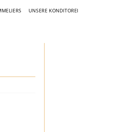
MELIERS
UNSERE KONDITOREI
nungszeiten für die gesetzlichen Feiertage Schwanheimer Str.
>