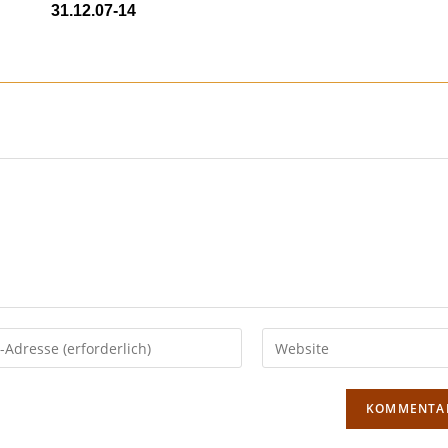
31.12.07-14
8. November 
17. Dezember 2020
Gib
deine
Website-
URL
ein