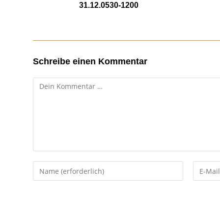
31.12.0530-1200
17. Dezember 2020
Schreibe einen Kommentar
Kommentar
Gib
Gib
deinen
deine
Namen
E-
oder
Mail-
Benutzernamen
Adresse