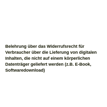
nach der Bearbeitung. Lassen Sie sich im Zweifel
rechtlich beraten. Urheberrecht: Sie dürfen das
Muster solange innerhalb der Domain/Website
nutzen, solange für diese auch Ihre Marketpress-
Lizenz gilt. Weitergabe an Dritte, auch an Kunden
(z.B. als Entwickler) ist nicht erlaubt.
Belehrung über das Widerrufsrecht für
Verbraucher über die Lieferung von digitalen
Inhalten, die nicht auf einem körperlichen
Datenträger geliefert werden (z.B. E-Book,
Softwaredownload)
Widerrufsbelehrung
Verbraucher ist jede natürliche Person, die ein
Rechtsgeschäft zu Zwecken abschließt, die
überwiegend weder ihrer gewerblichen noch ihrer